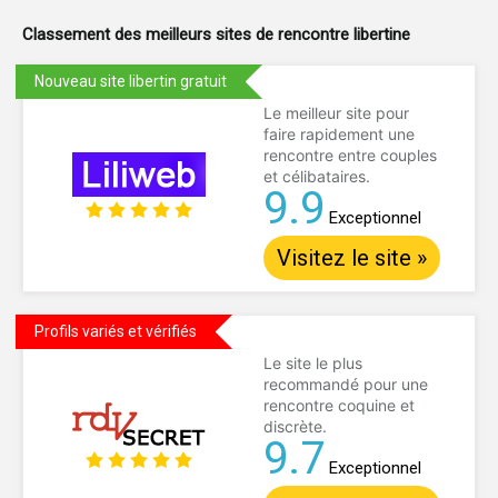
Classement des meilleurs sites de
rencontre libertine
Nouveau site libertin gratuit
Le meilleur site pour
faire rapidement une
rencontre entre couples
et célibataires.
9.9
Exceptionnel
Visitez le site »
Profils variés et vérifiés
Le site le plus
recommandé pour une
rencontre coquine et
discrète.
9.7
Exceptionnel