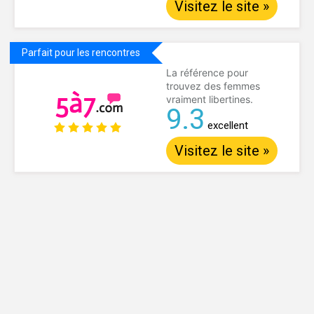
Visitez le site »
Parfait pour les rencontres
La référence pour
trouvez des femmes
vraiment libertines.
9.3
excellent
Visitez le site »