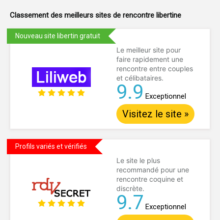
Classement des meilleurs sites de
rencontre libertine
Nouveau site libertin gratuit
Le meilleur site pour
faire rapidement une
rencontre entre couples
et célibataires.
9.9
Exceptionnel
Visitez le site »
Profils variés et vérifiés
Le site le plus
recommandé pour une
rencontre coquine et
discrète.
9.7
Exceptionnel